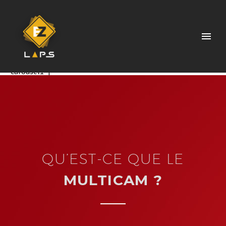
[rev_slider slidertitle=”Project Carousel1″ alias=”project-
carousel1″]
QU’EST-CE QUE LE
MULTICAM ?